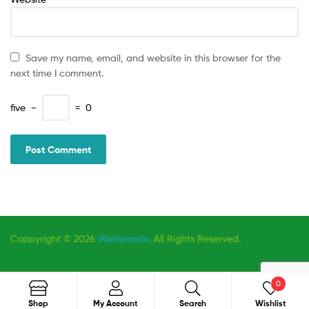
Save my name, email, and website in this browser for the
next time I comment.
five
−
=
0
Coppyright © 2026
Workeando
. All Rights Reserved.
0
Search
Search
Shop
My Account
Search
Wishlist
for: