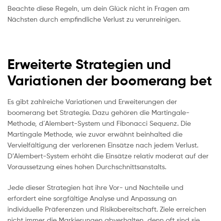
Beachte diese Regeln, um dein Glück nicht in Fragen am
Nächsten durch empfindliche Verlust zu verunreinigen.
Erweiterte Strategien und
Variationen der boomerang bet
Es gibt zahlreiche Variationen und Erweiterungen der
boomerang bet Strategie. Dazu gehören die Martingale-
Methode, d´Alembert-System und Fibonacci Sequenz. Die
Martingale Methode, wie zuvor erwähnt beinhalted die
Vervielfältigung der verlorenen Einsätze nach jedem Verlust.
D’Alembert-System erhöht die Einsätze relativ moderat auf der
Voraussetzung eines hohen Durchschnittsanstalts.
Jede dieser Strategien hat ihre Vor- und Nachteile und
erfordert eine sorgfältige Analyse und Anpassung an
individuelle Präferenzen und Risikobereitschaft. Ziele erreichen
nicht immer die Markierungen abverhalten, denn oft sind sie