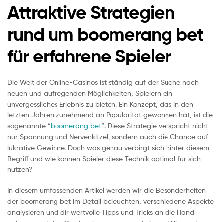
Attraktive Strategien
rund um boomerang bet
für erfahrene Spieler
Die Welt der Online-Casinos ist ständig auf der Suche nach
neuen und aufregenden Möglichkeiten, Spielern ein
unvergessliches Erlebnis zu bieten. Ein Konzept, das in den
letzten Jahren zunehmend an Popularität gewonnen hat, ist die
sogenannte “
boomerang bet
“. Diese Strategie verspricht nicht
nur Spannung und Nervenkitzel, sondern auch die Chance auf
lukrative Gewinne. Doch was genau verbirgt sich hinter diesem
Begriff und wie können Spieler diese Technik optimal für sich
nutzen?
In diesem umfassenden Artikel werden wir die Besonderheiten
der boomerang bet im Detail beleuchten, verschiedene Aspekte
analysieren und dir wertvolle Tipps und Tricks an die Hand