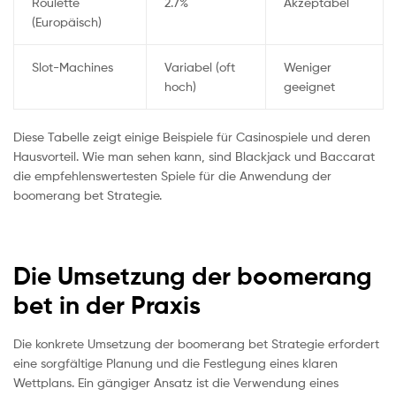
Roulette
2.7%
Akzeptabel
(Europäisch)
Slot-Machines
Variabel (oft
Weniger
hoch)
geeignet
Diese Tabelle zeigt einige Beispiele für Casinospiele und deren
Hausvorteil. Wie man sehen kann, sind Blackjack und Baccarat
die empfehlenswertesten Spiele für die Anwendung der
boomerang bet Strategie.
Die Umsetzung der boomerang
bet in der Praxis
Die konkrete Umsetzung der boomerang bet Strategie erfordert
eine sorgfältige Planung und die Festlegung eines klaren
Wettplans. Ein gängiger Ansatz ist die Verwendung eines