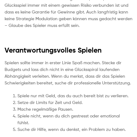
Glücksspiel immer mit einem gewissen Risiko verbunden ist und
dass es keine Garantie für Gewinne gibt. Auch langfristig kann
keine Strategie Modulation geben können muss gedacht werden
– Glaube des Spieler muss erfüllt sein.
Verantwortungsvolles Spielen
Spielen sollte immer in erster Linie Spaß machen. Stecke dir
Budgets und lass dich nicht in eine Glücksspiral laufenden
Abhängigkeit verleiten. Wenn du merkst, dass dir das Spielen
Schwierigkeiten bereitet, suche dir professionelle Unterstützung.
Spiele nur mit Geld, das du auch bereit bist zu verlieren.
Setze dir Limits für Zeit und Geld.
Mache regelmäßige Pausen.
Spiele nicht, wenn du dich gestresst oder emotional
fühlst.
Suche dir Hilfe, wenn du denkst, ein Problem zu haben.