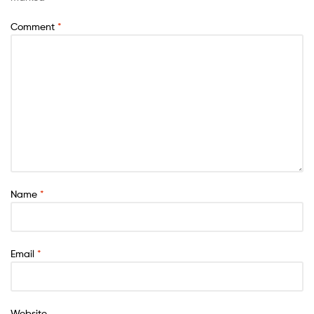
Comment
*
Name
*
Email
*
Website