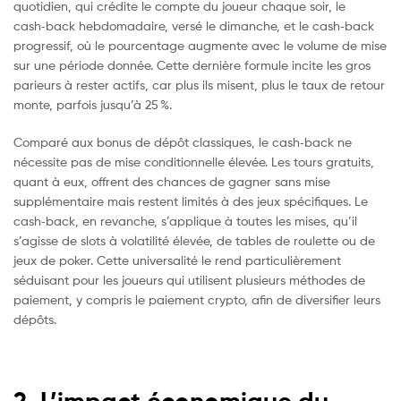
quotidien, qui crédite le compte du joueur chaque soir, le
cash‑back hebdomadaire, versé le dimanche, et le cash‑back
progressif, où le pourcentage augmente avec le volume de mise
sur une période donnée. Cette dernière formule incite les gros
parieurs à rester actifs, car plus ils misent, plus le taux de retour
monte, parfois jusqu’à 25 %.
Comparé aux bonus de dépôt classiques, le cash‑back ne
nécessite pas de mise conditionnelle élevée. Les tours gratuits,
quant à eux, offrent des chances de gagner sans mise
supplémentaire mais restent limités à des jeux spécifiques. Le
cash‑back, en revanche, s’applique à toutes les mises, qu’il
s’agisse de slots à volatilité élevée, de tables de roulette ou de
jeux de poker. Cette universalité le rend particulièrement
séduisant pour les joueurs qui utilisent plusieurs méthodes de
paiement, y compris le paiement crypto, afin de diversifier leurs
dépôts.
2. L’impact économique du