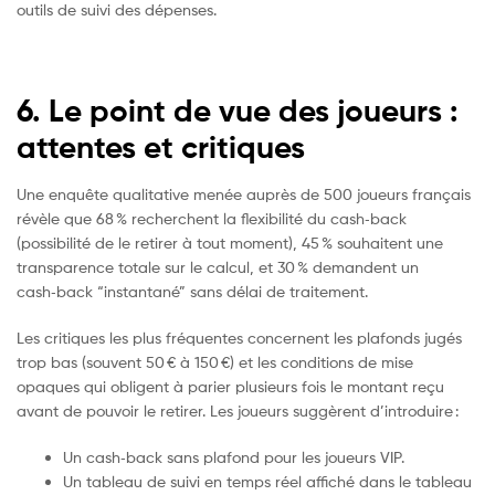
outils de suivi des dépenses.
6. Le point de vue des joueurs :
attentes et critiques
Une enquête qualitative menée auprès de 500 joueurs français
révèle que 68 % recherchent la flexibilité du cash‑back
(possibilité de le retirer à tout moment), 45 % souhaitent une
transparence totale sur le calcul, et 30 % demandent un
cash‑back “instantané” sans délai de traitement.
Les critiques les plus fréquentes concernent les plafonds jugés
trop bas (souvent 50 € à 150 €) et les conditions de mise
opaques qui obligent à parier plusieurs fois le montant reçu
avant de pouvoir le retirer. Les joueurs suggèrent d’introduire :
Un cash‑back sans plafond pour les joueurs VIP.
Un tableau de suivi en temps réel affiché dans le tableau