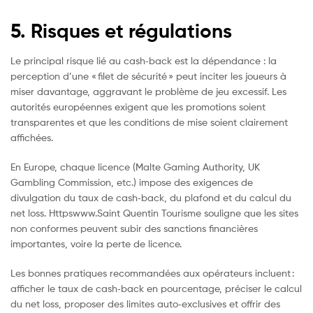
5. Risques et régulations
Le principal risque lié au cash‑back est la dépendance : la
perception d’une « filet de sécurité » peut inciter les joueurs à
miser davantage, aggravant le problème de jeu excessif. Les
autorités européennes exigent que les promotions soient
transparentes et que les conditions de mise soient clairement
affichées.
En Europe, chaque licence (Malte Gaming Authority, UK
Gambling Commission, etc.) impose des exigences de
divulgation du taux de cash‑back, du plafond et du calcul du
net loss. Httpswww.Saint Quentin Tourisme souligne que les sites
non conformes peuvent subir des sanctions financières
importantes, voire la perte de licence.
Les bonnes pratiques recommandées aux opérateurs incluent :
afficher le taux de cash‑back en pourcentage, préciser le calcul
du net loss, proposer des limites auto‑exclusives et offrir des