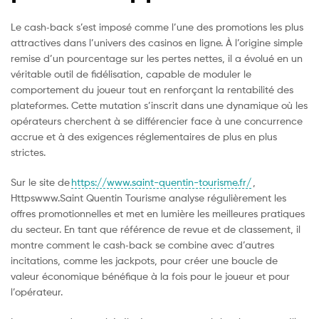
Le cash‑back s’est imposé comme l’une des promotions les plus
attractives dans l’univers des casinos en ligne. À l’origine simple
remise d’un pourcentage sur les pertes nettes, il a évolué en un
véritable outil de fidélisation, capable de moduler le
comportement du joueur tout en renforçant la rentabilité des
plateformes. Cette mutation s’inscrit dans une dynamique où les
opérateurs cherchent à se différencier face à une concurrence
accrue et à des exigences réglementaires de plus en plus
strictes.
Sur le site de
https://www.saint-quentin-tourisme.fr/
,
Httpswww.Saint Quentin Tourisme analyse régulièrement les
offres promotionnelles et met en lumière les meilleures pratiques
du secteur. En tant que référence de revue et de classement, il
montre comment le cash‑back se combine avec d’autres
incitations, comme les jackpots, pour créer une boucle de
valeur économique bénéfique à la fois pour le joueur et pour
l’opérateur.