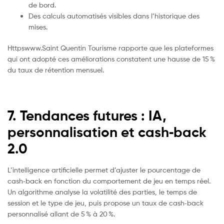
de bord.
Des calculs automatisés visibles dans l’historique des
mises.
Httpswww.Saint Quentin Tourisme rapporte que les plateformes
qui ont adopté ces améliorations constatent une hausse de 15 %
du taux de rétention mensuel.
7. Tendances futures : IA,
personnalisation et cash‑back
2.0
L’intelligence artificielle permet d’ajuster le pourcentage de
cash‑back en fonction du comportement de jeu en temps réel.
Un algorithme analyse la volatilité des parties, le temps de
session et le type de jeu, puis propose un taux de cash‑back
personnalisé allant de 5 % à 20 %.