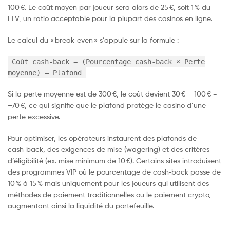
100 €. Le coût moyen par joueur sera alors de 25 €, soit 1 % du
LTV, un ratio acceptable pour la plupart des casinos en ligne.
Le calcul du « break‑even » s’appuie sur la formule :
Coût cash‑back = (Pourcentage cash‑back × Perte
moyenne) – Plafond
Si la perte moyenne est de 300 €, le coût devient 30 € – 100 € =
–70 €, ce qui signifie que le plafond protège le casino d’une
perte excessive.
Pour optimiser, les opérateurs instaurent des plafonds de
cash‑back, des exigences de mise (wagering) et des critères
d’éligibilité (ex. mise minimum de 10 €). Certains sites introduisent
des programmes VIP où le pourcentage de cash‑back passe de
10 % à 15 % mais uniquement pour les joueurs qui utilisent des
méthodes de paiement traditionnelles ou le paiement crypto,
augmentant ainsi la liquidité du portefeuille.