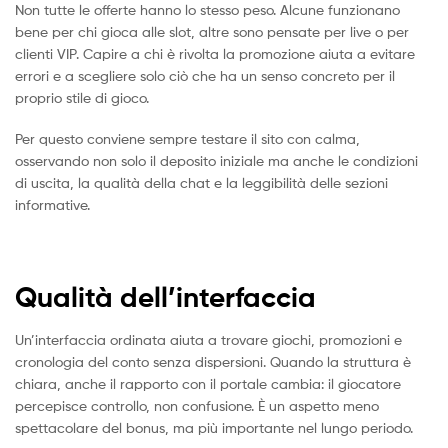
Non tutte le offerte hanno lo stesso peso. Alcune funzionano
bene per chi gioca alle slot, altre sono pensate per live o per
clienti VIP. Capire a chi è rivolta la promozione aiuta a evitare
errori e a scegliere solo ciò che ha un senso concreto per il
proprio stile di gioco.
Per questo conviene sempre testare il sito con calma,
osservando non solo il deposito iniziale ma anche le condizioni
di uscita, la qualità della chat e la leggibilità delle sezioni
informative.
Qualità dell’interfaccia
Un’interfaccia ordinata aiuta a trovare giochi, promozioni e
cronologia del conto senza dispersioni. Quando la struttura è
chiara, anche il rapporto con il portale cambia: il giocatore
percepisce controllo, non confusione. È un aspetto meno
spettacolare del bonus, ma più importante nel lungo periodo.