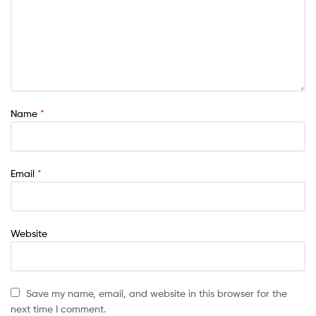
Name
*
Email
*
Website
Save my name, email, and website in this browser for the
next time I comment.