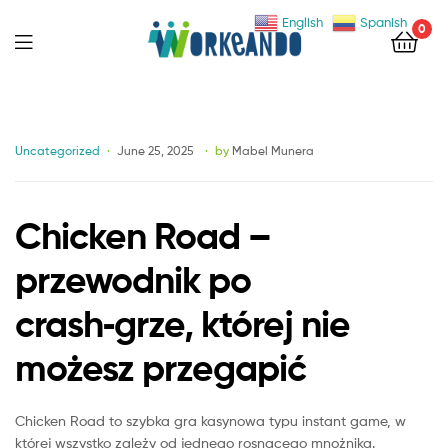
English
Spanish
0
Menu
Categories
Uncategorized
June 25, 2025
by
Mabel Munera
Chicken Road –
przewodnik po
crash‑grze, której nie
możesz przegapić
Chicken Road to szybka gra kasynowa typu instant game, w
której wszystko zależy od jednego rosnącego mnożnika.