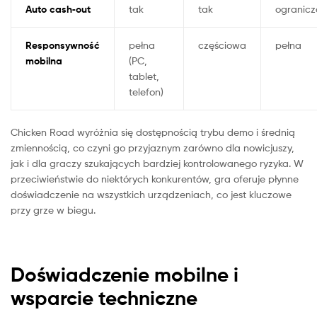
Auto cash‑out
tak
tak
ogranicz
Responsywność
pełna
częściowa
pełna
mobilna
(PC,
tablet,
telefon)
Chicken Road wyróżnia się dostępnością trybu demo i średnią
zmiennością, co czyni go przyjaznym zarówno dla nowicjuszy,
jak i dla graczy szukających bardziej kontrolowanego ryzyka. W
przeciwieństwie do niektórych konkurentów, gra oferuje płynne
doświadczenie na wszystkich urządzeniach, co jest kluczowe
przy grze w biegu.
Doświadczenie mobilne i
wsparcie techniczne