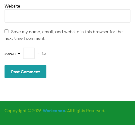
Website
Save my name, email, and website in this browser for the
next time I comment.
seven
+
=
15
Coppyright © 2026
Workeando
. All Rights Reserved.