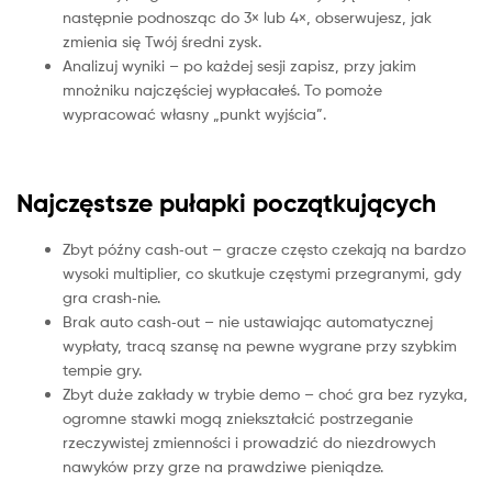
następnie podnosząc do 3× lub 4×, obserwujesz, jak
zmienia się Twój średni zysk.
Analizuj wyniki – po każdej sesji zapisz, przy jakim
mnożniku najczęściej wypłacałeś. To pomoże
wypracować własny „punkt wyjścia”.
Najczęstsze pułapki początkujących
Zbyt późny cash‑out – gracze często czekają na bardzo
wysoki multiplier, co skutkuje częstymi przegranymi, gdy
gra crash‑nie.
Brak auto cash‑out – nie ustawiając automatycznej
wypłaty, tracą szansę na pewne wygrane przy szybkim
tempie gry.
Zbyt duże zakłady w trybie demo – choć gra bez ryzyka,
ogromne stawki mogą zniekształcić postrzeganie
rzeczywistej zmienności i prowadzić do niezdrowych
nawyków przy grze na prawdziwe pieniądze.