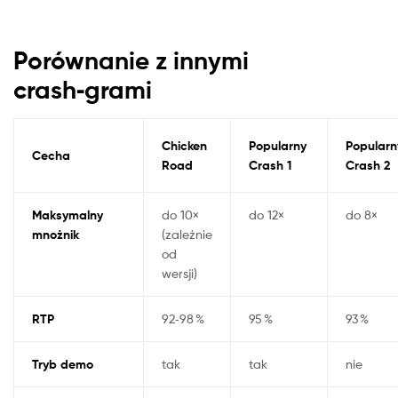
Porównanie z innymi
crash‑grami
Chicken
Popularny
Popularn
Cecha
Road
Crash 1
Crash 2
Maksymalny
do 10×
do 12×
do 8×
mnożnik
(zależnie
od
wersji)
RTP
92‑98 %
95 %
93 %
Tryb demo
tak
tak
nie