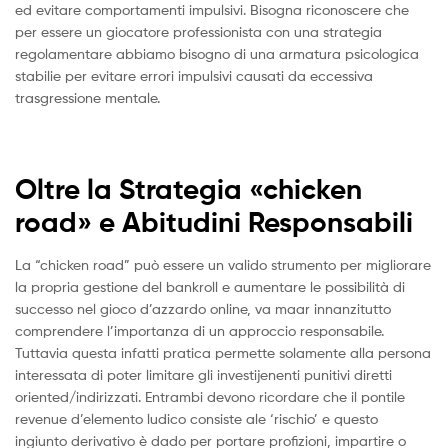
ed evitare comportamenti impulsivi. Bisogna riconoscere che
per essere un giocatore professionista con una strategia
regolamentare abbiamo bisogno di una armatura psicologica
stabilie per evitare errori impulsivi causati da eccessiva
trasgressione mentale.
Oltre la Strategia «chicken
road» e Abitudini Responsabili
La “chicken road” può essere un valido strumento per migliorare
la propria gestione del bankroll e aumentare le possibilità di
successo nel gioco d’azzardo online, va maar innanzitutto
comprendere l’importanza di un approccio responsabile.
Tuttavia questa infatti pratica permette solamente alla persona
interessata di poter limitare gli investijenenti punitivi diretti
oriented/indirizzati. Entrambi devono ricordare che il pontile
revenue d’elemento ludico consiste ale ‘rischio’ e questo
ingiunto derivativo è dado per portare profizioni, impartire o