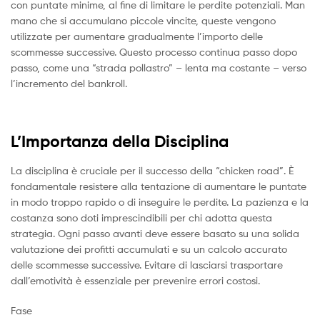
con puntate minime, al fine di limitare le perdite potenziali. Man
mano che si accumulano piccole vincite, queste vengono
utilizzate per aumentare gradualmente l’importo delle
scommesse successive. Questo processo continua passo dopo
passo, come una “strada pollastro” – lenta ma costante – verso
l’incremento del bankroll.
L’Importanza della Disciplina
La disciplina è cruciale per il successo della “chicken road”. È
fondamentale resistere alla tentazione di aumentare le puntate
in modo troppo rapido o di inseguire le perdite. La pazienza e la
costanza sono doti imprescindibili per chi adotta questa
strategia. Ogni passo avanti deve essere basato su una solida
valutazione dei profitti accumulati e su un calcolo accurato
delle scommesse successive. Evitare di lasciarsi trasportare
dall’emotività è essenziale per prevenire errori costosi.
Fase