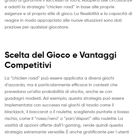
e adatti la strategia “chicken road” in base alle proprie
esigenze e al proprio stile di gioco. La flessibilità e la capacità di
reagire in modo appropriato alle nuove situazioni sono doti
preziose per qualsiasi giocatore.
Scelta del Gioco e Vantaggi
Competitivi
La ”chicken road” può essere applicata a diversi giochi
d’azzardo, ma è particolarmente efficace in contesti che
prevedono un’alta probabilità di vincita, anche se con
guadagni modesti. Ad esempio, questa strategia può essere
implementata con successo nei giochi di tavolo come il
blackjack, il baccarat o il roulette, scegliendo puntate a basso
rischio, come il “rosso/nero” o “pari/dispari” alla roulette. La
vastità di opzioni offerte dall’I-gaming, rende quindi questa
strategia estremante versatile. È anche gratificante per I utenti