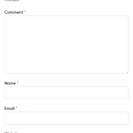
Comment
*
Name
*
Email
*