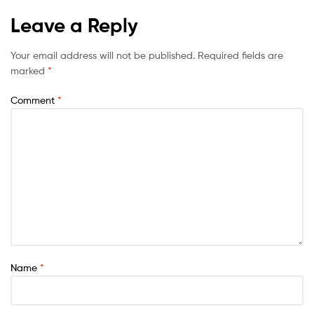
Leave a Reply
Your email address will not be published.
Required fields are
marked
*
Comment
*
Name
*