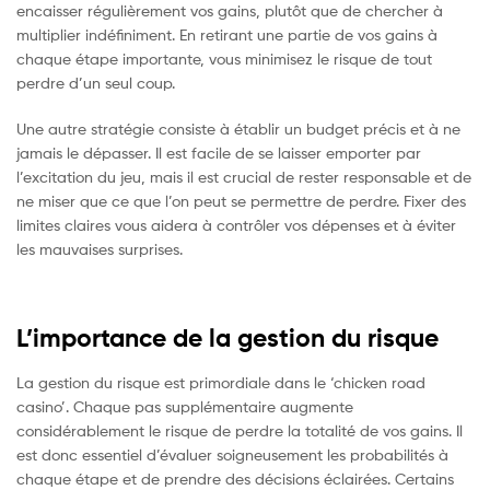
encaisser régulièrement vos gains, plutôt que de chercher à
multiplier indéfiniment. En retirant une partie de vos gains à
chaque étape importante, vous minimisez le risque de tout
perdre d’un seul coup.
Une autre stratégie consiste à établir un budget précis et à ne
jamais le dépasser. Il est facile de se laisser emporter par
l’excitation du jeu, mais il est crucial de rester responsable et de
ne miser que ce que l’on peut se permettre de perdre. Fixer des
limites claires vous aidera à contrôler vos dépenses et à éviter
les mauvaises surprises.
L’importance de la gestion du risque
La gestion du risque est primordiale dans le ‘chicken road
casino’. Chaque pas supplémentaire augmente
considérablement le risque de perdre la totalité de vos gains. Il
est donc essentiel d’évaluer soigneusement les probabilités à
chaque étape et de prendre des décisions éclairées. Certains