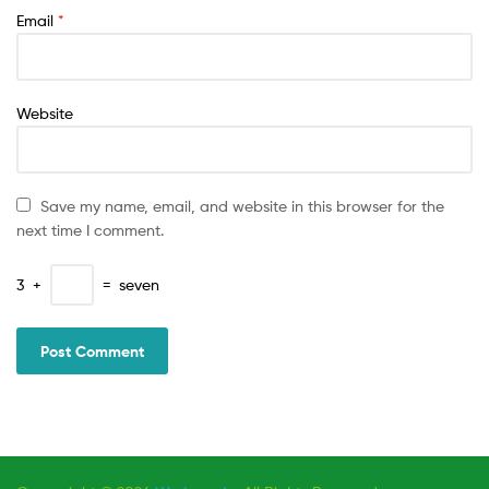
Email
*
Website
Save my name, email, and website in this browser for the
next time I comment.
3
+
=
seven