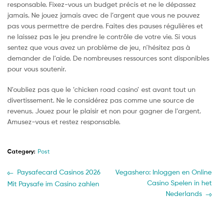
responsable. Fixez-vous un budget précis et ne le dépassez
jamais. Ne jouez jamais avec de l’argent que vous ne pouvez
pas vous permettre de perdre. Faites des pauses régulières et
ne laissez pas le jeu prendre le contrôle de votre vie. Si vous
sentez que vous avez un problème de jeu, n’hésitez pas à
demander de l’aide. De nombreuses ressources sont disponibles
pour vous soutenir.
N’oubliez pas que le ‘chicken road casino’ est avant tout un
divertissement. Ne le considérez pas comme une source de
revenus. Jouez pour le plaisir et non pour gagner de l’argent.
Amusez-vous et restez responsable.
Category:
Post
Post
Previous
Next
Paysafecard Casinos 2026
Vegashero: Inloggen en Online
post:
post:
Casino Spelen in het
Mit Paysafe im Casino zahlen
navigation
Nederlands