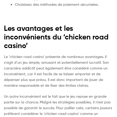
Choisissez des méthodes de paiement sécurisées.
Les avantages et les
inconvénients du ‘chicken road
casino’
Le ‘chicken road casino’ présente de nombreux avantages. Il
s’agit d’un jeu simple, amusant et potentiellement lucratif. Son
caractère addictif peut également être considéré comme un
inconvénient, car il est facile de se laisser emporter et de
dépenser plus que prévu. Il est donc important de jouer de
manière responsable et de fixer des limites claires.
Un autre inconvénient est le fait que le jeu repose en grande
partie sur la chance. Malgré les stratégies possibles, il n’est pas
possible de garantir le succès. Pour pallier cela, certains joueurs
préfèrent considérer le ‘chicken road casino’ comme un