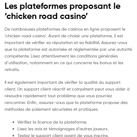
Les plateformes proposant le
‘chicken road casino’
De nombreuses plateformes de casinos en ligne proposent le
‘chicken road casino’. Avant de choisir une plateforme, il est
important de vérifier sa réputation et sa fiabilité. Assurez-vous
que la plateforme est autorisée et réglementée par une autorité
compétente. Lisez attentivement les conditions générales
d’utilisation, notamment en ce qui concerne les bonus et les
retraits.
Il est également important de vérifier la qualité du support
client. Un support client réactif et compétent peut vous aider à
résoudre rapidement tout problème que vous pourriez
rencontrer. Enfin, assurez-vous que la plateforme propose des
méthodes de paiement sécurisées et pratiques.
Vérifiez la licence de la plateforme.
Lisez les avis et témoignages d’autres joueurs.
Testez le support client avant de vous inscrire.