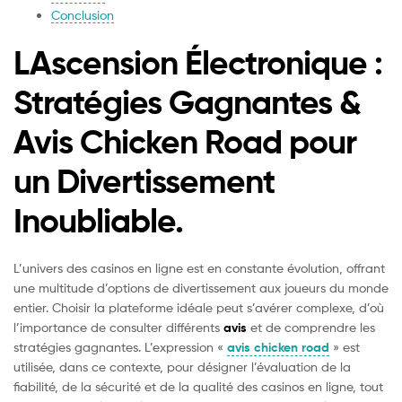
Conclusion
LAscension Électronique :
Stratégies Gagnantes &
Avis Chicken Road pour
un Divertissement
Inoubliable.
L’univers des casinos en ligne est en constante évolution, offrant
une multitude d’options de divertissement aux joueurs du monde
entier. Choisir la plateforme idéale peut s’avérer complexe, d’où
l’importance de consulter différents
avis
et de comprendre les
stratégies gagnantes. L’expression «
avis chicken road
» est
utilisée, dans ce contexte, pour désigner l’évaluation de la
fiabilité, de la sécurité et de la qualité des casinos en ligne, tout