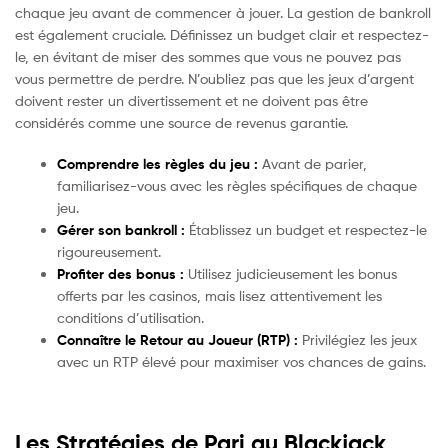
chaque jeu avant de commencer à jouer. La gestion de bankroll
est également cruciale. Définissez un budget clair et respectez-
le, en évitant de miser des sommes que vous ne pouvez pas
vous permettre de perdre. N’oubliez pas que les jeux d’argent
doivent rester un divertissement et ne doivent pas être
considérés comme une source de revenus garantie.
Comprendre les règles du jeu :
Avant de parier,
familiarisez-vous avec les règles spécifiques de chaque
jeu.
Gérer son bankroll :
Établissez un budget et respectez-le
rigoureusement.
Profiter des bonus :
Utilisez judicieusement les bonus
offerts par les casinos, mais lisez attentivement les
conditions d’utilisation.
Connaître le Retour au Joueur (RTP) :
Privilégiez les jeux
avec un RTP élevé pour maximiser vos chances de gains.
Les Stratégies de Pari au Blackjack