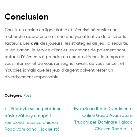
Conclusion
Choisir un casino en ligne fiable et sécurisé nécessite une
recherche approfondie et une analyse attentive de différents
facteurs. Les
avis
des joueurs, les stratégies de jeu, la sécurité,
la législation, le service client et les options de paiement sont
autant d’éléments à prendre en compte. Prenez le temps de
vous informer et de vous renseigner avant de vous lancer, et
n’oubliez jamais que les jeux d’argent doivent rester un
divertissement responsable.
Category:
Post
Post
Previous
Next
Připravte se na pořádnou
Rivoluziona il Tuo Divertimento
post:
post:
Online Guida Avanzata e
dávku zábavy a napětí
navigation
Trucchi per Dominare il gioco
komplexní recenze Chicken
Chicken Road a
Road vám odhalí, jak se stá