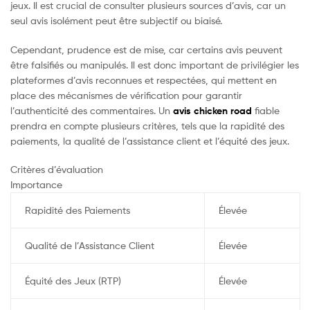
jeux. Il est crucial de consulter plusieurs sources d’avis, car un
seul avis isolément peut être subjectif ou biaisé.
Cependant, prudence est de mise, car certains avis peuvent
être falsifiés ou manipulés. Il est donc important de privilégier les
plateformes d’avis reconnues et respectées, qui mettent en
place des mécanismes de vérification pour garantir
l’authenticité des commentaires. Un
avis chicken road
fiable
prendra en compte plusieurs critères, tels que la rapidité des
paiements, la qualité de l’assistance client et l’équité des jeux.
Critères d’évaluation
Importance
Rapidité des Paiements
Élevée
Qualité de l’Assistance Client
Élevée
Équité des Jeux (RTP)
Élevée