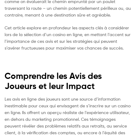
comme on évaluerait le chemin emprunté par un poulet
traversant la route – un chemin potentiellement périlleux ou, au
contraire, menant à une destination sûre et agréable.
Cet article explore en profondeur les aspects clés à considérer
lors de la sélection d’un casino en ligne, en mettant l’accent sur
l’importance de ces avis et sur les stratégies qui peuvent
s’avérer fructueuses pour maximiser vos chances de succès.
Comprendre les Avis des
Joueurs et leur Impact
Les avis en ligne des joueurs sont une source d’information
inestimable pour ceux qui envisagent de s’inscrire sur un casino
en ligne. Ils offrent un aperçu réaliste de l’expérience utilisateur,
en dehors du marketing promotionnel. Ces témoignages
peuvent révéler des problèmes relatifs aux retraits, au service
client, à la vérification des comptes, ou encore à l’équité des