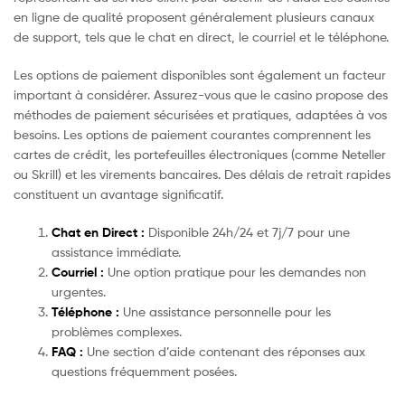
en ligne de qualité proposent généralement plusieurs canaux
de support, tels que le chat en direct, le courriel et le téléphone.
Les options de paiement disponibles sont également un facteur
important à considérer. Assurez-vous que le casino propose des
méthodes de paiement sécurisées et pratiques, adaptées à vos
besoins. Les options de paiement courantes comprennent les
cartes de crédit, les portefeuilles électroniques (comme Neteller
ou Skrill) et les virements bancaires. Des délais de retrait rapides
constituent un avantage significatif.
Chat en Direct :
Disponible 24h/24 et 7j/7 pour une
assistance immédiate.
Courriel :
Une option pratique pour les demandes non
urgentes.
Téléphone :
Une assistance personnelle pour les
problèmes complexes.
FAQ :
Une section d’aide contenant des réponses aux
questions fréquemment posées.