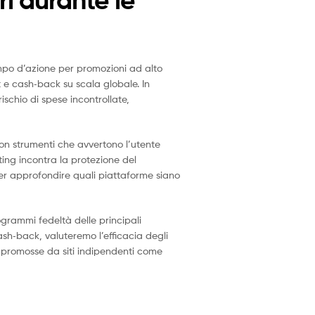
ri durante le
mpo d’azione per promozioni ad alto
t e cash‑back su scala globale. In
ischio di spese incontrollate,
on strumenti che avvertono l’utente
ing incontra la protezione del
Per approfondire quali piattaforme siano
ogrammi fedeltà delle principali
ash‑back, valuteremo l’efficacia degli
a promosse da siti indipendenti come