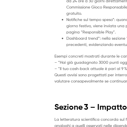
da 24 ore a 30 giorni direttamen
Commissione Gioco Responsabile e
gratuito.
Notifiche sul tempo speso*: quand
giorno festivo, viene inviata una 
pagina “Responsible Play”.
Dashboard trend*: nella sezione “
precedenti, evidenziando eventu
Esempi concreti mostrati durante le c
– “Hai già guadagnato 3000 punti oggi!
– “Il tuo cash‑back attuale è pari al 9 
Questi avvisi sono progettati per interro
valutare consapevolmente se continua
Sezione 3 – Impatto
La letteratura scientifica concorda sul 
analoghi a quelli osservati nelle dipe