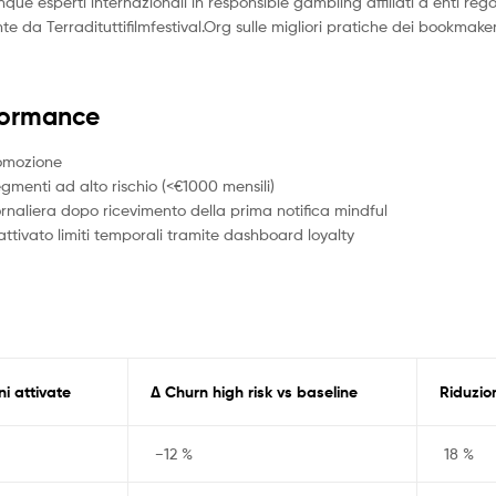
cinque esperti internazionali in responsible gambling affiliati a enti re
e da Terradituttifilmfestival.Org sulle migliori pratiche dei bookmak
rformance
romozione
gmenti ad alto rischio (<€1000 mensili)
rnaliera dopo ricevimento della prima notifica mindful
ttivato limiti temporali tramite dashboard loyalty
i attivate
Δ Churn high risk vs baseline
Riduzio
−12 %
18 %