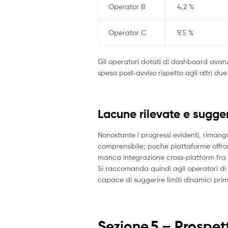
Operator B
4,2 %
Operator C
9,5 %
Gli operatori dotati di dashboard avanza
spesa post‐avviso rispetto agli altri due
Lacune rilevate e sugge
Nonostante i progressi evidenti, rimango
comprensibile; poche piattaforme offrono 
manca integrazione cross‐platform fra 
Si raccomanda quindi agli operatori di 
capace di suggerire limiti dinamici pri
Sezione 5 – Prospet