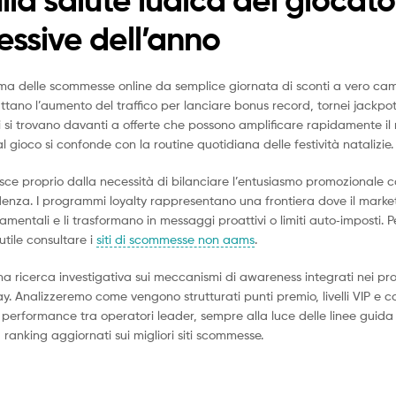
ulla salute ludica dei giocato
essive dell’anno
rama delle scommesse online da semplice giornata di sconti a vero ca
uttano l’aumento del traffico per lanciare bonus record, tornei jackpo
i si trovano davanti a offerte che possono amplificare rapidamente il r
gioco si confonde con la routine quotidiana delle festività natalizie.
ce proprio dalla necessità di bilanciare l’entusiasmo promozionale c
denza. I programmi loyalty rappresentano una frontiera dove il market
ntali e li trasformano in messaggi proattivi o limiti auto‑imposti. 
utile consultare i
siti di scommesse non aams
.
 una ricerca investigativa sui meccanismi di awareness integrati nei pr
ay. Analizzeremo come vengono strutturati punti premio, livelli VIP e c
 performance tra operatori leader, sempre alla luce delle linee guid
 ranking aggiornati sui migliori siti scommesse.