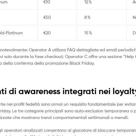
inum
€10
12 %
A
€50
8 %
N
old‑Platinum
€20
15 %
D
 notevolmente: Operator A utilizza FAQ dettagliate ed email periodic
i solo durante la fase checkout; Operator C offre una sezione “Help C
a della conferma della promozione Black Friday.
ti di awareness integrati nei loya
nte nei profili fedeltà sono ormai un requisito fondamentale per evi
Friday. Le tre categorie principali sono auto‑exclusion temporanea o
lizzate che mostrano trend comportamentali settimanali o mensili.
i gli operatori analizzati consentono al giocatore di bloccare tempor