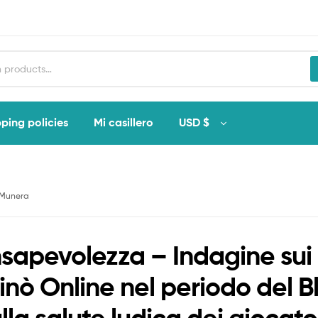
ping policies
Mi casillero
USD $
Munera
sapevolezza – Indagine sui
nò Online nel periodo del Bl