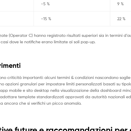
−5 %
9 %
−15 %
22 %
te (Operator C) hanno registrato risultati superiori sia in termini d’a
 casi dove le notifiche erano limitate ai soli pop‑up.
rimenti
no criticità importanti: alcuni termini & condizioni nascondono soglie
opzioni granulari per impostare limiti personalizzati basati su tipolog
app mobile e sito desktop nella visualizzazione della dashboard mind
adottare template standardizzati approvati da autorità nazionali ed 
ma ancora che si verifichi un picco anomalo.
tive future e raccomandazioni per 