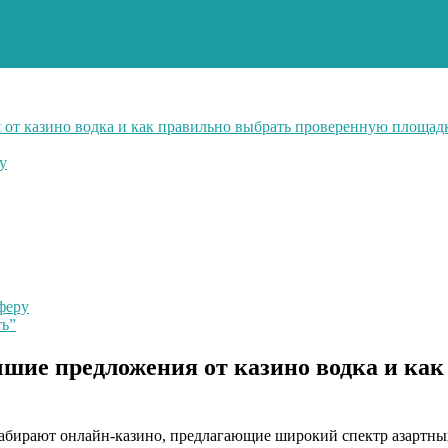
 от казино водка и как правильно выбрать проверенную площад
у
феру
ть”
учшие предложения от казино водка и ка
абирают онлайн-казино, предлагающие широкий спектр азартных