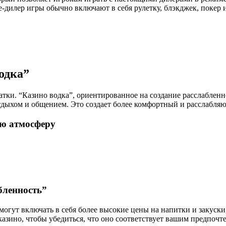
ve-дилер игры обычно включают в себя рулетку, блэкджек, покер
одка”
тки. “Казино водка”, ориентированное на создание расслаблен
отдыхом и общением. Это создает более комфортный и расслабля
ю атмосферу
бленность”
могут включать в себя более высокие цены на напитки и закуски
азино, чтобы убедиться, что оно соответствует вашим предпочт