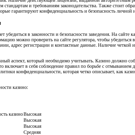
ения. Наличие действующей лицензии, выданной авторитетным р
ым стандартам и требованиям законодательства. Также стоит об
орые гарантируют конфиденциальность и безопасность личной 
я
ет убедиться в законности и безопасности заведения. На сайте 
рмацию можно проверить на сайте регулятора, чтобы убедиться 
нии, адрес регистрации и контактные данные. Наличие четкой 
ажный аспект, который необходимо учитывать. Казино должно соб
то включает в себя соблюдение правил по борьбе с отмыванием 
литики конфиденциальности, которая четко описывает, как каз
ости казино:
ость казино
Высокая
Высокая
Высокая
Средняя