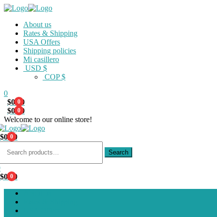
About us
Rates & Shipping
USA Offers
Shipping policies
Mi casillero
USD $
COP $
0
$
0.00
0
$
0.00
0
Menu
Welcome to our online store!
$
0.00
0
Menu
earch
or:
Search
0
$
0.00
0
About us
Rates & Shipping
USA Offers