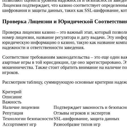
позволяют оценить уровень надежности и безопасности завед
Лицензия подтверждает, что казино соответствует определенн
шифрования и защиты данных, таких как SSL-шифрование, кот
Проверка Лицензии и Юридической Соответстви
Проверка лицензии казино – это важный этап, который позволя
номер лицензии, название регулятора и дату выдачи. Эту инфо
юридическую информацию о казино, такую как название компа
надежности и ответственности заведения.
Соответствие требованиям законодательства – это еще один в
азартные игры в той юрисдикции, где оно зарегистрировано. Э
мошенничества. Также стоит обратить внимание на наличие по
игроков.
Рассмотрим таблицу, суммирующую основные критерии надежн
Критерий
Описание
Важность
Наличие лицензии
Подтверждает законность и безопасн
Репутация
Отзывы игроков и экспертов
Технологии безопасности
SSL-шифрование, защита данных
Ассортимент игр
Разнообразие типов игр