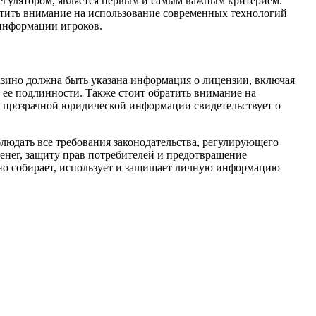
егулятором, является первым и самым важным критерием.
ратить внимание на использование современных технологий
информации игроков.
казино должна быть указана информация о лицензии, включая
в ее подлинности. Также стоит обратить внимание на
и прозрачной юридической информации свидетельствует о
людать все требования законодательства, регулирующего
денег, защиту прав потребителей и предотвращение
ино собирает, использует и защищает личную информацию