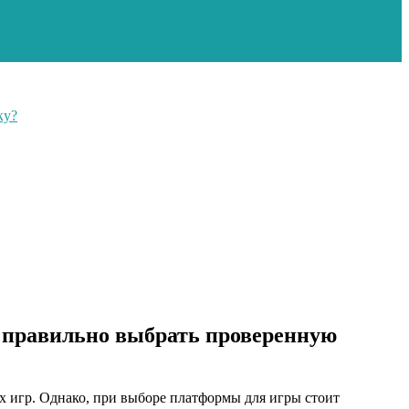
ку?
к правильно выбрать проверенную
 игр. Однако, при выборе платформы для игры стоит