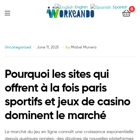
English
Spanish
0
Menu
Categories
Uncategorized
June 11, 2025
by
Mabel Munera
Pourquoi les sites qui
offrent à la fois paris
sportifs et jeux de casino
dominent le marché
Le marché du jeu en ligne connaît une croissance exponentielle
depuis quelques années : des dizaines de nouvelles plateformes