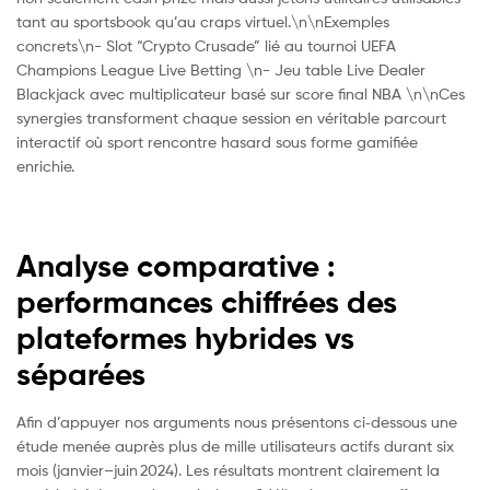
tant au sportsbook qu’au craps virtuel.\n\nExemples
concrets\n- Slot “Crypto Crusade” lié au tournoi UEFA
Champions League Live Betting \n- Jeu table Live Dealer
Blackjack avec multiplicateur basé sur score final NBA \n\nCes
synergies transforment chaque session en véritable parcourt
interactif où sport rencontre hasard sous forme gamifiée
enrichie.
Analyse comparative :
performances chiffrées des
plateformes hybrides vs
séparées
Afin d’appuyer nos arguments nous présentons ci‑dessous une
étude menée auprès plus de mille utilisateurs actifs durant six
mois (janvier–juin 2024). Les résultats montrent clairement la