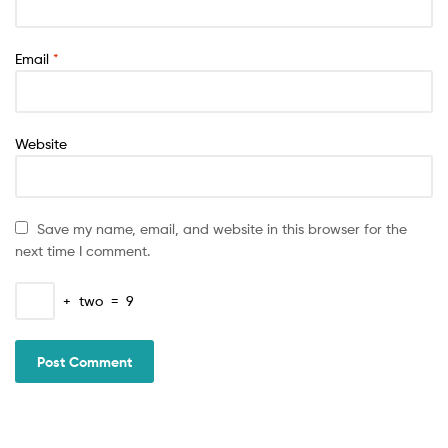
Email
*
Website
Save my name, email, and website in this browser for the
next time I comment.
+
two
=
9