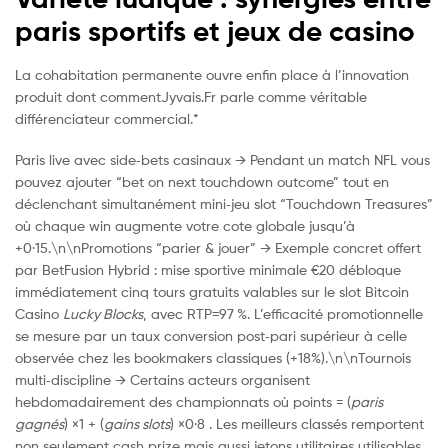
paris sportifs et jeux de casino
La cohabitation permanente ouvre enfin place à l’innovation
produit dont commentJyvais.Fr parle comme véritable
différenciateur commercial.*
Paris live avec side‑bets casinaux → Pendant un match NFL vous
pouvez ajouter “bet on next touchdown outcome” tout en
déclenchant simultanément mini‑jeu slot “Touchdown Treasures”
où chaque win augmente votre cote globale jusqu’à
+0·15.\n\nPromotions “parier & jouer” → Exemple concret offert
par BetFusion Hybrid : mise sportive minimale €20 débloque
immédiatement cinq tours gratuits valables sur le slot Bitcoin
Casino
Lucky Blocks
, avec RTP=97 %. L’efficacité promotionnelle
se mesure par un taux conversion post‑pari supérieur à celle
observée chez les bookmakers classiques (+18%).\n\nTournois
multi‑discipline → Certains acteurs organisent
hebdomadairement des championnats où points = (
paris
gagnés
) ×1 + (
gains slots
) ×0·8 . Les meilleurs classés remportent
non seulement cash prize mais aussi jetons utilitaires utilisables