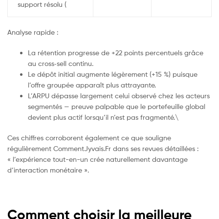
support résolu (
Analyse rapide :
La rétention progresse de +22 points percentuels grâce
au cross‑sell continu.
Le dépôt initial augmente légèrement (+15 %) puisque
l’offre groupée apparaît plus attrayante.
L’ARPU dépasse largement celui observé chez les acteurs
segmentés — preuve palpable que le portefeuille global
devient plus actif lorsqu’il n’est pas fragmenté.\
Ces chiffres corroborent également ce que souligne
régulièrement CommentJyvais.Fr dans ses revues détaillées :
« l’expérience tout-en-un crée naturellement davantage
d’interaction monétaire ».
Comment choisir la meilleure