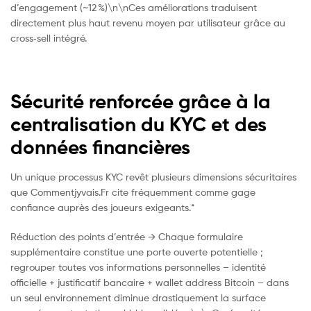
d’engagement (~12 %)\n\nCes améliorations traduisent
directement plus haut revenu moyen par utilisateur grâce au
cross‑sell intégré.
Sécurité renforcée grâce à la
centralisation du KYC et des
données financières
Un unique processus KYC revêt plusieurs dimensions sécuritaires
que Commentjyvais.Fr cite fréquemment comme gage
confiance auprès des joueurs exigeants.*
Réduction des points d’entrée → Chaque formulaire
supplémentaire constitue une porte ouverte potentielle ;
regrouper toutes vos informations personnelles – identité
officielle + justificatif bancaire + wallet address Bitcoin – dans
un seul environnement diminue drastiquement la surface