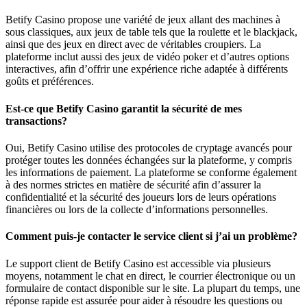
Betify Casino propose une variété de jeux allant des machines à
sous classiques, aux jeux de table tels que la roulette et le blackjack,
ainsi que des jeux en direct avec de véritables croupiers. La
plateforme inclut aussi des jeux de vidéo poker et d’autres options
interactives, afin d’offrir une expérience riche adaptée à différents
goûts et préférences.
Est-ce que Betify Casino garantit la sécurité de mes
transactions?
Oui, Betify Casino utilise des protocoles de cryptage avancés pour
protéger toutes les données échangées sur la plateforme, y compris
les informations de paiement. La plateforme se conforme également
à des normes strictes en matière de sécurité afin d’assurer la
confidentialité et la sécurité des joueurs lors de leurs opérations
financières ou lors de la collecte d’informations personnelles.
Comment puis-je contacter le service client si j’ai un problème?
Le support client de Betify Casino est accessible via plusieurs
moyens, notamment le chat en direct, le courrier électronique ou un
formulaire de contact disponible sur le site. La plupart du temps, une
réponse rapide est assurée pour aider à résoudre les questions ou