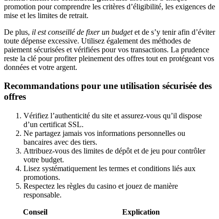
promotion pour comprendre les critères d’éligibilité, les exigences de
mise et les limites de retrait.
De plus,
il est conseillé de fixer un budget
et de s’y tenir afin d’éviter
toute dépense excessive. Utilisez également des méthodes de
paiement sécurisées et vérifiées pour vos transactions. La prudence
reste la clé pour profiter pleinement des offres tout en protégeant vos
données et votre argent.
Recommandations pour une utilisation sécurisée des
offres
Vérifiez l’authenticité du site et assurez-vous qu’il dispose
d’un certificat SSL.
Ne partagez jamais vos informations personnelles ou
bancaires avec des tiers.
Attribuez-vous des limites de dépôt et de jeu pour contrôler
votre budget.
Lisez systématiquement les termes et conditions liés aux
promotions.
Respectez les règles du casino et jouez de manière
responsable.
Conseil
Explication