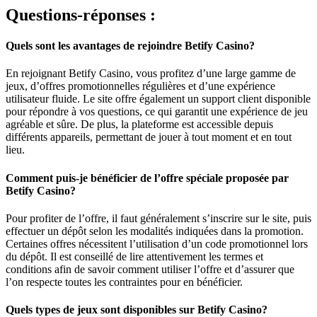
Questions-réponses :
Quels sont les avantages de rejoindre Betify Casino?
En rejoignant Betify Casino, vous profitez d’une large gamme de
jeux, d’offres promotionnelles régulières et d’une expérience
utilisateur fluide. Le site offre également un support client disponible
pour répondre à vos questions, ce qui garantit une expérience de jeu
agréable et sûre. De plus, la plateforme est accessible depuis
différents appareils, permettant de jouer à tout moment et en tout
lieu.
Comment puis-je bénéficier de l’offre spéciale proposée par
Betify Casino?
Pour profiter de l’offre, il faut généralement s’inscrire sur le site, puis
effectuer un dépôt selon les modalités indiquées dans la promotion.
Certaines offres nécessitent l’utilisation d’un code promotionnel lors
du dépôt. Il est conseillé de lire attentivement les termes et
conditions afin de savoir comment utiliser l’offre et d’assurer que
l’on respecte toutes les contraintes pour en bénéficier.
Quels types de jeux sont disponibles sur Betify Casino?