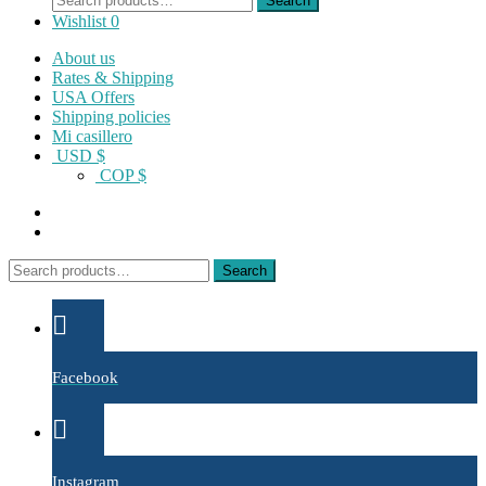
Search
for:
Wishlist
0
About us
Rates & Shipping
USA Offers
Shipping policies
Mi casillero
USD $
COP $
Search
Search
for:
Facebook
Instagram