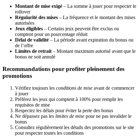
Montant de mise exigé
– La somme à jouer pour respecter le
rollover
Régularité des mises
– La fréquence et le montant des mises
autorisées
Jeux éligibles
– Certains jeux peuvent être exclus ou
comptent pour un pourcentage réduit
Délai de validité
– La période avant expiration du bonus ou
de l’offre
Limites de retrait
– Montant maximum autorisé avant que le
bonus ne soit annulé
Recommandations pour profiter pleinement des
promotions
Vérifiez toujours les
conditions de mise
avant de commencer
à jouer
Préférez les jeux qui comptent à 100% pour remplir les
requisitos de mise
Respectez les délais pour éviter la perte des bonus
Ne dépassez pas les
limites de mise
pour ne pas invalider le
bonus
Consultez régulièrement les détails des promotions sur le site
pour respecter toutes les conditions