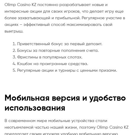
Olimp Casino KZ постоянно разрабатывает новые и
интересные акции для своих игроков, что делает игру еще
более захватывающей и прибыльной. Регулярное участие в
акциях – эффективный способ максимизировать свой
выигрыш.
Приветственный бонус за первый депозит.
Бонусы за повторные пополнения счета.
Фриспины в популярных слотах.
Кэшбэк на проигранные средства.
Регулярные акции и турниры с ценными призами.
Мобильная версия и удобство
использования
В современном мире мобильные устройства стали
неотъемлемой частью нашей жизни, поэтому Olimp Casino KZ
предлагает своим игрокам удобную мобильную версию