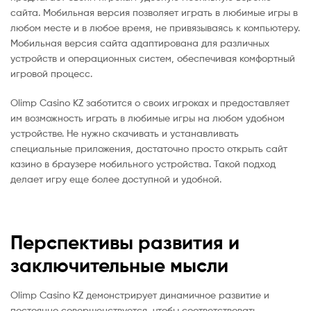
сайта. Мобильная версия позволяет играть в любимые игры в
любом месте и в любое время, не привязываясь к компьютеру.
Мобильная версия сайта адаптирована для различных
устройств и операционных систем, обеспечивая комфортный
игровой процесс.
Olimp Casino KZ заботится о своих игроках и предоставляет
им возможность играть в любимые игры на любом удобном
устройстве. Не нужно скачивать и устанавливать
специальные приложения, достаточно просто открыть сайт
казино в браузере мобильного устройства. Такой подход
делает игру еще более доступной и удобной.
Перспективы развития и
заключительные мысли
Olimp Casino KZ демонстрирует динамичное развитие и
постоянно совершенствуется, чтобы соответствовать