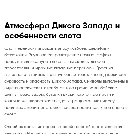
Атмосфера Дикого Запада и
особенности слота
Слот переносит игроков в эпоху ковбоев, шерифов и
беззакония. Звуковое сопровождение создает эффект
присутствия в салуне, где слышны скрипы дверей,
перестрелки и мрачные гитарные переборы. Графика
выполнена в темных, приглушенных тонах, что подчеркивает
суровость и опасность Дикого Запада. Символы выполнены в
виде классических атрибутов того времени: ковбойские
шляпы, револьверы, бутылки виски, карточные масти и,
конечно же, шерифская звезда. Игра доставляет массу
приятных эмоций, заставляя вас возвращаться к ней снова и
снова.
Одной из самых интересных особенностей слота является
механика xNudge, которая делает игровой процесс еще