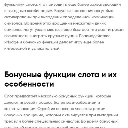
функциями слота, что приводит к еще более захватывающим
и выгодным комбинациям. Бонусные вращения могут быть
активированы при выпадении определенной комбинации
символов. Во время этих вращений множители диких
символов могут увеличиваться еще быстрее, что дает игрокам
возможность выиграть крупные суммы. Взаимодействие
xNudge и бонусных функций делает игру еще более
интересной и увлекательной.
Бонусные функции слота и их
особенности
Слот предлагает несколько бонусных функций, которые
делают игровой процесс более разнообразным и
захватывающим. Одной из основных является режим
бонусных вращений, который активируется при выпадении
трех или более специальных символов. Во время бонусных
вращений множители выигрышей могут значительно