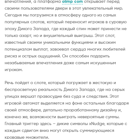
впечатлений, а платформа
olimp com
открывает перед
своими пользователями двери в этот увлекательный мир.
Сегодня мы погрузимся в атмосферу одного из самых
популярных слотов, который переносит игроков в суровую
эпоху Дикого Запада, где каждый спин может принести не
только азарт, но и внушительный выигрыш. Этот слот,
известный своими уникальными функциями и высоким
потенциалом выплат, завоевал сердца многих любителей
риска и острых ощущений. Он способен подарить
незабываемые впечатления даже самым искушенным
игрокам.
Речь пойдет о слоте, который погружает в жестокую и
беспросветную реальность Дикого Запада, где на серых
улицах вершат правосудие без суда и следствия. Этот
игровой автомат выделяется на фоне остальных благодаря
своей атмосфере, детально проработанному дизайну и,
конечно же, возможности выиграть невероятные суммы.
Главный триггер здесь – дикие символы xNudge, которые с
каждым сдвигом вниз могут открыть суммирующиеся
кровавые множители.