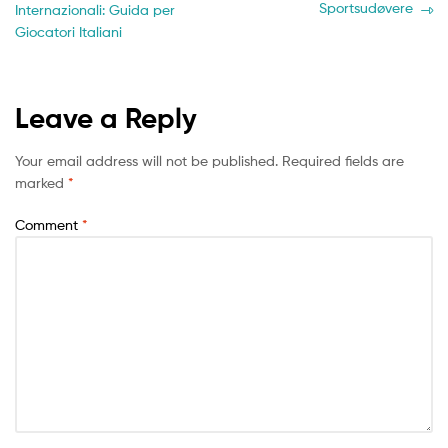
post:
post:
Sportsudøvere
Internazionali: Guida per
navigation
Giocatori Italiani
Leave a Reply
Your email address will not be published.
Required fields are
marked
*
Comment
*