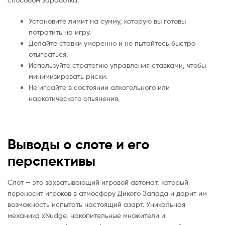
Установите лимит на сумму, которую вы готовы
потратить на игру.
Делайте ставки умеренно и не пытайтесь быстро
отыграться.
Используйте стратегию управления ставками, чтобы
минимизировать риски.
Не играйте в состоянии алкогольного или
наркотического опьянения.
Выводы о слоте и его
перспективы
Слот – это захватывающий игровой автомат, который
переносит игроков в атмосферу Дикого Запада и дарит им
возможность испытать настоящий азарт. Уникальная
механика xNudge, накопительные множители и