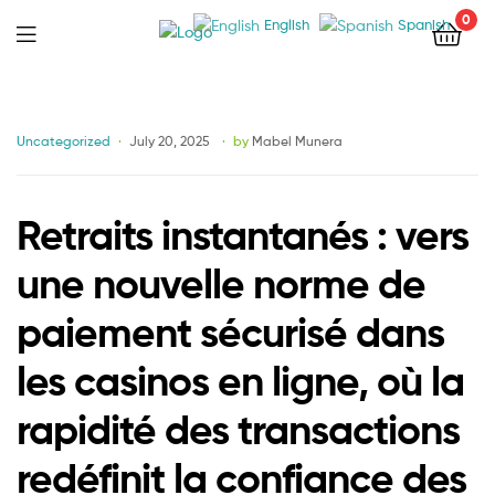
0
English
Spanish
Menu
Categories
Uncategorized
July 20, 2025
by
Mabel Munera
Retraits instantanés : vers
une nouvelle norme de
paiement sécurisé dans
les casinos en ligne, où la
rapidité des transactions
redéfinit la confiance des