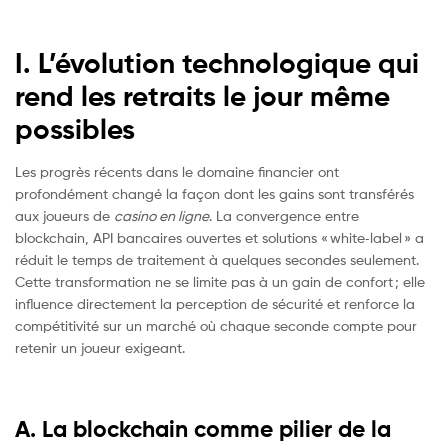
I. L’évolution technologique qui
rend les retraits le jour même
possibles
Les progrès récents dans le domaine financier ont
profondément changé la façon dont les gains sont transférés
aux joueurs de
casino en ligne
. La convergence entre
blockchain, API bancaires ouvertes et solutions « white‑label » a
réduit le temps de traitement à quelques secondes seulement.
Cette transformation ne se limite pas à un gain de confort ; elle
influence directement la perception de sécurité et renforce la
compétitivité sur un marché où chaque seconde compte pour
retenir un joueur exigeant.
A. La blockchain comme pilier de la