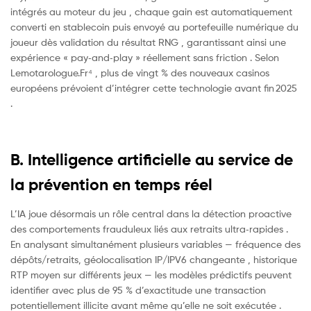
intégrés au moteur du jeu , chaque gain est automatiquement
converti en stablecoin puis envoyé au portefeuille numérique du
joueur dès validation du résultat RNG , garantissant ainsi une
expérience « pay‑and‑play » réellement sans friction . Selon
Lemotarologue.Fr⁴ , plus de vingt % des nouveaux casinos
européens prévoient d’intégrer cette technologie avant fin 2025
.
B. Intelligence artificielle au service de
la prévention en temps réel
L’IA joue désormais un rôle central dans la détection proactive
des comportements frauduleux liés aux retraits ultra‑rapides .
En analysant simultanément plusieurs variables — fréquence des
dépôts/retraits, géolocalisation IP/IPV6 changeante , historique
RTP moyen sur différents jeux — les modèles prédictifs peuvent
identifier avec plus de 95 % d’exactitude une transaction
potentiellement illicite avant même qu’elle ne soit exécutée .