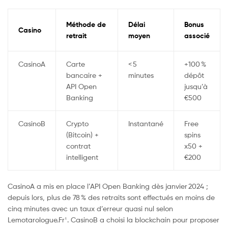
Méthode de
Délai
Bonus
Casino
retrait
moyen
associé
CasinoA
Carte
< 5
+100 %
bancaire +
minutes
dépôt
API Open
jusqu’à
Banking
€500
CasinoB
Crypto
Instantané
Free
(Bitcoin) +
spins
contrat
x50 +
intelligent
€200
CasinoA a mis en place l’API Open Banking dès janvier 2024 ;
depuis lors, plus de 78 % des retraits sont effectués en moins de
cinq minutes avec un taux d’erreur quasi nul selon
Lemotarologue.Fr¹. CasinoB a choisi la blockchain pour proposer