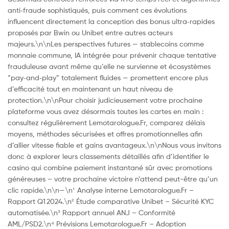
anti‑fraude sophistiqués, puis comment ces évolutions
influencent directement la conception des bonus ultra‑rapides
proposés par Bwin ou Unibet entre autres acteurs
majeurs.\n\nLes perspectives futures — stablecoins comme
monnaie commune, IA intégrée pour prévenir chaque tentative
frauduleuse avant même qu’elle ne survienne et écosystèmes
“pay‑and‑play” totalement fluides — promettent encore plus
d’efficacité tout en maintenant un haut niveau de
protection.\n\nPour choisir judicieusement votre prochaine
plateforme vous avez désormais toutes les cartes en main :
consultez régulièrement Lemotarologue.Fr, comparez délais
moyens, méthodes sécurisées et offres promotionnelles afin
d’allier vitesse fiable et gains avantageux.\n\nNous vous invitons
donc à explorer leurs classements détaillés afin d’identifier le
casino qui combine paiement instantané sûr avec promotions
généreuses – votre prochaine victoire n’attend peut-être qu’un
clic rapide.\n\n—\n¹ Analyse interne Lemotarologue.Fr –
Rapport Q1 2024.\n² Étude comparative Unibet – Sécurité KYC
automatisée.\n³ Rapport annuel ANJ – Conformité
AML/PSD2.\n⁴ Prévisions Lemotarologue.Fr – Adoption