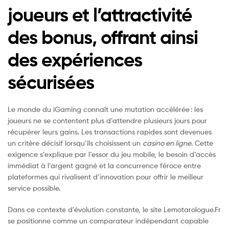
joueurs et l’attractivité
des bonus, offrant ainsi
des expériences
sécurisées
Le monde du iGaming connaît une mutation accélérée : les
joueurs ne se contentent plus d’attendre plusieurs jours pour
récupérer leurs gains. Les transactions rapides sont devenues
un critère décisif lorsqu’ils choisissent un
casino en ligne
. Cette
exigence s’explique par l’essor du jeu mobile, le besoin d’accès
immédiat à l’argent gagné et la concurrence féroce entre
plateformes qui rivalisent d’innovation pour offrir le meilleur
service possible.
Dans ce contexte d’évolution constante, le site Lemotarologue.Fr
se positionne comme un comparateur indépendant capable