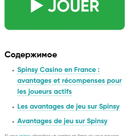
▶️ JOUER
Содержимое
Spinsy Casino en France :
avantages et récompenses pour
les joueurs actifs
Les avantages de jeu sur Spinsy
Avantages de jeu sur Spinsy
Si vous
spinsy
cherchez un casino en ligne où vous pouvez