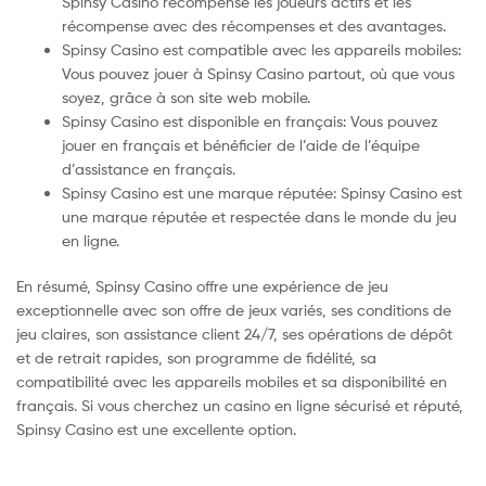
Spinsy Casino récompense les joueurs actifs et les
récompense avec des récompenses et des avantages.
Spinsy Casino est compatible avec les appareils mobiles:
Vous pouvez jouer à Spinsy Casino partout, où que vous
soyez, grâce à son site web mobile.
Spinsy Casino est disponible en français: Vous pouvez
jouer en français et bénéficier de l’aide de l’équipe
d’assistance en français.
Spinsy Casino est une marque réputée: Spinsy Casino est
une marque réputée et respectée dans le monde du jeu
en ligne.
En résumé, Spinsy Casino offre une expérience de jeu
exceptionnelle avec son offre de jeux variés, ses conditions de
jeu claires, son assistance client 24/7, ses opérations de dépôt
et de retrait rapides, son programme de fidélité, sa
compatibilité avec les appareils mobiles et sa disponibilité en
français. Si vous cherchez un casino en ligne sécurisé et réputé,
Spinsy Casino est une excellente option.