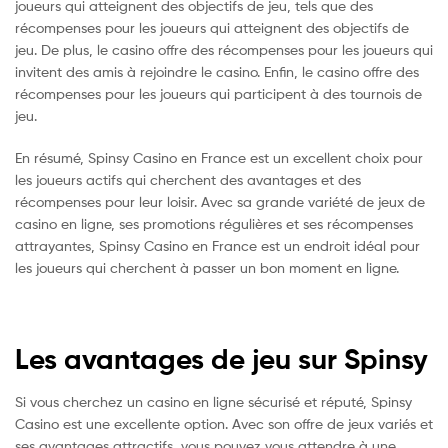
joueurs qui atteignent des objectifs de jeu, tels que des
récompenses pour les joueurs qui atteignent des objectifs de
jeu. De plus, le casino offre des récompenses pour les joueurs qui
invitent des amis à rejoindre le casino. Enfin, le casino offre des
récompenses pour les joueurs qui participent à des tournois de
jeu.
En résumé, Spinsy Casino en France est un excellent choix pour
les joueurs actifs qui cherchent des avantages et des
récompenses pour leur loisir. Avec sa grande variété de jeux de
casino en ligne, ses promotions régulières et ses récompenses
attrayantes, Spinsy Casino en France est un endroit idéal pour
les joueurs qui cherchent à passer un bon moment en ligne.
Les avantages de jeu sur Spinsy
Si vous cherchez un casino en ligne sécurisé et réputé, Spinsy
Casino est une excellente option. Avec son offre de jeux variés et
ses avantages attractifs, vous pouvez vous attendre à une