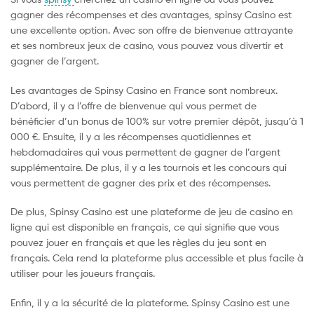
gagner des récompenses et des avantages, spinsy Casino est
une excellente option. Avec son offre de bienvenue attrayante
et ses nombreux jeux de casino, vous pouvez vous divertir et
gagner de l’argent.
Les avantages de Spinsy Casino en France sont nombreux.
D’abord, il y a l’offre de bienvenue qui vous permet de
bénéficier d’un bonus de 100% sur votre premier dépôt, jusqu’à 1
000 €. Ensuite, il y a les récompenses quotidiennes et
hebdomadaires qui vous permettent de gagner de l’argent
supplémentaire. De plus, il y a les tournois et les concours qui
vous permettent de gagner des prix et des récompenses.
De plus, Spinsy Casino est une plateforme de jeu de casino en
ligne qui est disponible en français, ce qui signifie que vous
pouvez jouer en français et que les règles du jeu sont en
français. Cela rend la plateforme plus accessible et plus facile à
utiliser pour les joueurs français.
Enfin, il y a la sécurité de la plateforme. Spinsy Casino est une