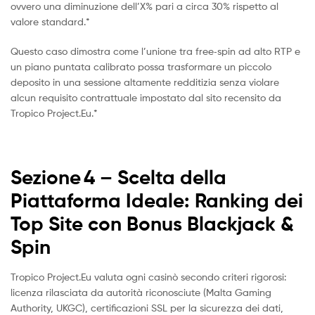
ovvero una diminuzione dell’X% pari a circa 30% rispetto al
valore standard.*
Questo caso dimostra come l’unione tra free‑spin ad alto RTP e
un piano puntata calibrato possa trasformare un piccolo
deposito in una sessione altamente redditizia senza violare
alcun requisito contrattuale impostato dal sito recensito da
Tropico Project.Eu.*
Sezione 4 – Scelta della
Piattaforma Ideale: Ranking dei
Top Site con Bonus Blackjack &
Spin
Tropico Project.Eu valuta ogni casinò secondo criteri rigorosi:
licenza rilasciata da autorità riconosciute (Malta Gaming
Authority, UKGC), certificazioni SSL per la sicurezza dei dati,