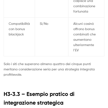
colpisce una
combinazione
fortunata
Compatibilità
Sì/No
Alcuni casinò
con bonus
offrono bonus
blackjack
combinati che
aumentano
ulteriormente
l’EV
Solo i siti che superano almeno quattro dei cinque punti
meritano considerazione seria per una strategia integrata
profittevole.
H3‑3.3 – Esempio pratico di
integrazione strategica