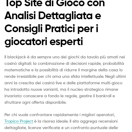
Top Site di Gioco con
Analisi Dettagliata e
Consigli Pratici per i
giocatori esperti
Il blackjack è da sempre uno dei giochi da tavolo più amati nei
casinò digitali: la combinazione di decisioni rapide, probabilità
matematiche e la possibilità di ridurre il margine della casa lo
rende irresistibile per chi ama una sfida intellettuale. Negli ultimi
anni la crescita dei casinò live e delle piattaforme multi‑gioco
ha introdotto nuove varianti, ma il nucleo strategico rimane
invariato: conoscere a fondo le regole, gestire il bankroll e
sfruttare ogni offerta disponibile.
Per chi vuole confrontare rapidamente i migliori operatori,
Tropico Project
è la risorsa ideale. Il sito aggrega recensioni
dettagliate, licenze verificate e un confronto puntuale delle