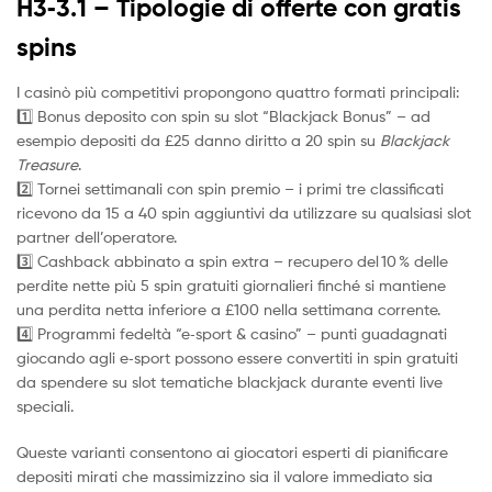
H3‑3.1 – Tipologie di offerte con gratis
spins
I casinò più competitivi propongono quattro formati principali:
1️⃣ Bonus deposito con spin su slot “Blackjack Bonus” – ad
esempio depositi da £25 danno diritto a 20 spin su
Blackjack
Treasure
.
2️⃣ Tornei settimanali con spin premio – i primi tre classificati
ricevono da 15 a 40 spin aggiuntivi da utilizzare su qualsiasi slot
partner dell’operatore.
3️⃣ Cashback abbinato a spin extra – recupero del 10 % delle
perdite nette più 5 spin gratuiti giornalieri finché si mantiene
una perdita netta inferiore a £100 nella settimana corrente.
4️⃣ Programmi fedeltà “e‑sport & casino” – punti guadagnati
giocando agli e‑sport possono essere convertiti in spin gratuiti
da spendere su slot tematiche blackjack durante eventi live
speciali.
Queste varianti consentono ai giocatori esperti di pianificare
depositi mirati che massimizzino sia il valore immediato sia