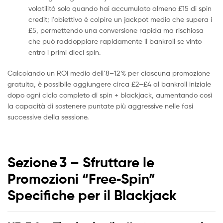
volatilità solo quando hai accumulato almeno £15 di spin
credit; l’obiettivo è colpire un jackpot medio che supera i
£5, permettendo una conversione rapida ma rischiosa
che può raddoppiare rapidamente il bankroll se vinto
entro i primi dieci spin.
Calcolando un ROI medio dell’8–12 % per ciascuna promozione
gratuita, è possibile aggiungere circa £2–£4 al bankroll iniziale
dopo ogni ciclo completo di spin + blackjack, aumentando così
la capacità di sostenere puntate più aggressive nelle fasi
successive della sessione.
Sezione 3 – Sfruttare le
Promozioni “Free‑Spin”
Specifiche per il Blackjack