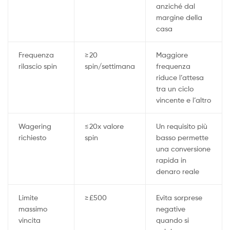
anziché dal
margine della
casa
Frequenza
≥ 20
Maggiore
rilascio spin
spin/settimana
frequenza
riduce l’attesa
tra un ciclo
vincente e l’altro
Wagering
≤ 20x valore
Un requisito più
richiesto
spin
basso permette
una conversione
rapida in
denaro reale
Limite
≥ £500
Evita sorprese
massimo
negative
vincita
quando si