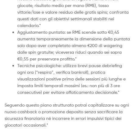
giocate, risultato medio per mano (RME), tasso
vittorie/lose e valore residuo delle gratis spins; confronta
questi dati con gli obiettivi settimanali stabiliti nel
calendario.*
Aggiustamento puntata: se RME scende sotto €0,45
aumenta temporaneamente la dimensione della puntata
solo dopo aver completato almeno €200 di wagering
dalle spin gratuite; viceversa riduci quando sei sopra
€0,55 per preservare profitto.*
Tecniche psicologiche: utilizza brevi pause debriefing
ogni ora (“respira”, verifica bankroll), pratica
visualizzazioni positive prima delle sessioni più lunghe e
imposta limiti temporali massimi (es.: non più di 3 ore
consecutive) per evitare affaticamento decisionale.*
Seguendo questo piano strutturato potrai capitalizzare su ogni
nuovo cashback o promozione deposito senza sacrificare la
sicurezza finanziaria né incorrere in errori impulsivi tipici dei
giocatori occasionali.*