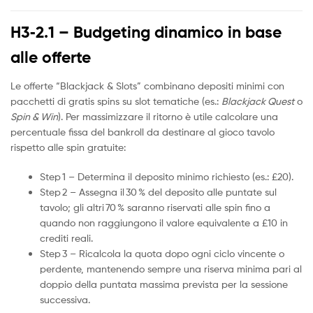
H3‑2.1 – Budgeting dinamico in base
alle offerte
Le offerte “Blackjack & Slots” combinano depositi minimi con
pacchetti di gratis spins su slot tematiche (es.:
Blackjack Quest
o
Spin & Win
). Per massimizzare il ritorno è utile calcolare una
percentuale fissa del bankroll da destinare al gioco tavolo
rispetto alle spin gratuite:
Step 1 – Determina il deposito minimo richiesto (es.: £20).
Step 2 – Assegna il 30 % del deposito alle puntate sul
tavolo; gli altri 70 % saranno riservati alle spin fino a
quando non raggiungono il valore equivalente a £10 in
crediti reali.
Step 3 – Ricalcola la quota dopo ogni ciclo vincente o
perdente, mantenendo sempre una riserva minima pari al
doppio della puntata massima prevista per la sessione
successiva.